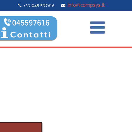
info@compsys.it
+39 045 597616