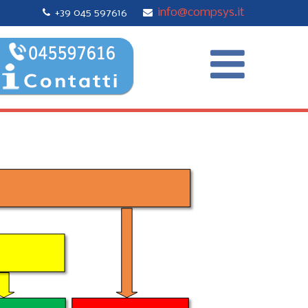
info@compsys.it
+39 045 597616