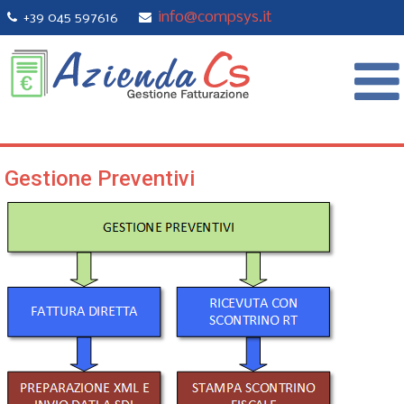
info@compsys.it
+39 045 597616
Gestione Preventivi