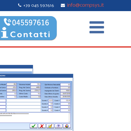
info@compsys.it
+39 045 597616