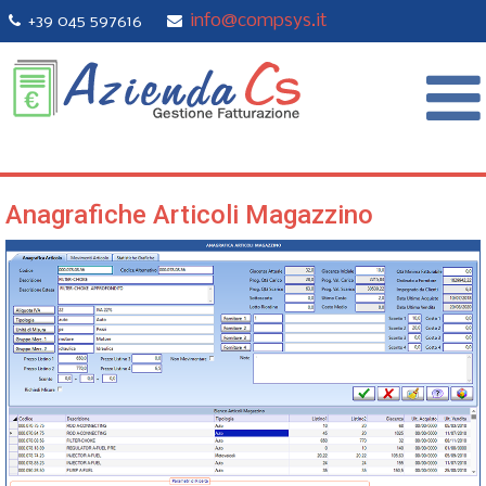
info@compsys.it
+39 045 597616
Anagrafiche Articoli Magazzino